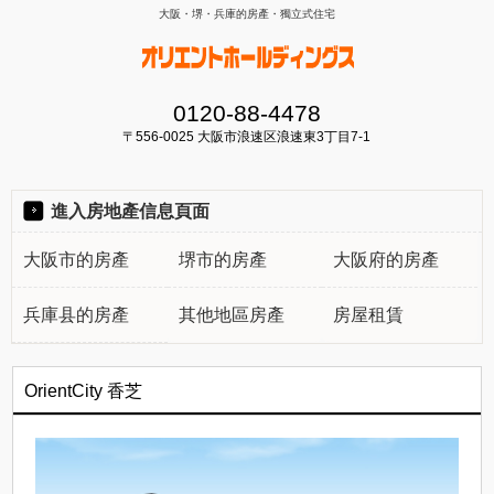
大阪・堺・兵庫的房產・獨立式住宅
0120-88-4478
〒556-0025 大阪市浪速区浪速東3丁目7-1
進入房地產信息頁面
大阪市的房產
堺市的房產
大阪府的房產
兵庫县的房產
其他地區房產
房屋租賃
OrientCity 香芝