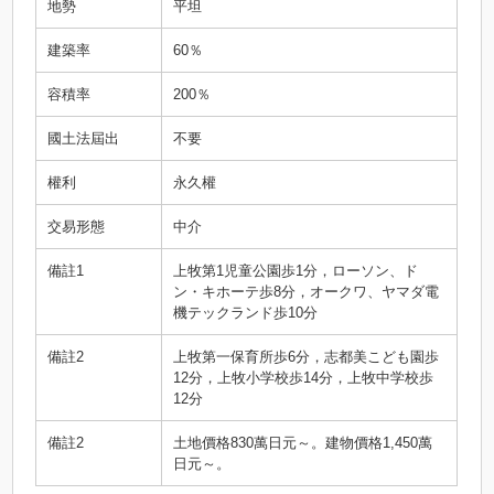
地勢
平坦
建築率
60％
容積率
200％
國土法屆出
不要
權利
永久權
交易形態
中介
備註1
上牧第1児童公園歩1分，ローソン、ド
ン・キホーテ歩8分，オークワ、ヤマダ電
機テックランド歩10分
備註2
上牧第一保育所歩6分，志都美こども園歩
12分，上牧小学校歩14分，上牧中学校歩
12分
備註2
土地價格830萬日元～。建物價格1,450萬
日元～。