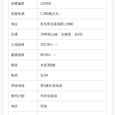
房產編號
115459
房產售價
2,380萬日元～
地址
奈良県北葛城郡上牧町
交通
JR和歌山線「志都美」歩6分
土地面積
150.00㎡ ～
建築面積
88.00㎡ ～
構造
木造3階建
格局
3LDK
用途地域
第1種住居地域
都市計劃
市街化區域
地目
宅地